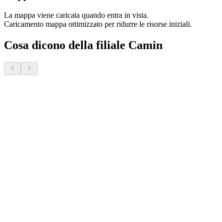
La mappa viene caricata quando entra in vista.
Caricamento mappa ottimizzato per ridurre le risorse iniziali.
Cosa dicono della filiale Camin
Donatella S.
2 mesi fa · Veneto Case - Forcellini