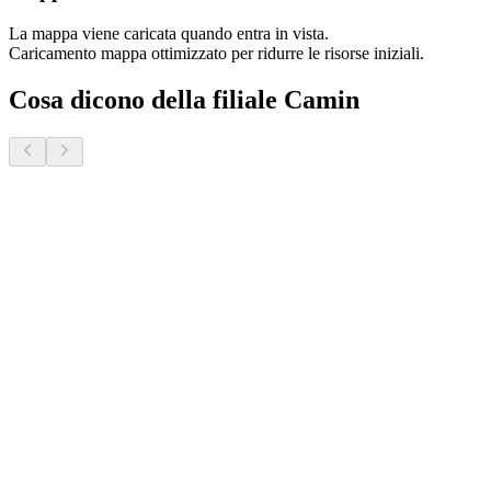
La mappa viene caricata quando entra in vista.
Caricamento mappa ottimizzato per ridurre le risorse iniziali.
Cosa dicono della filiale Camin
Donatella S.
2 mesi fa · Veneto Case - Forcellini