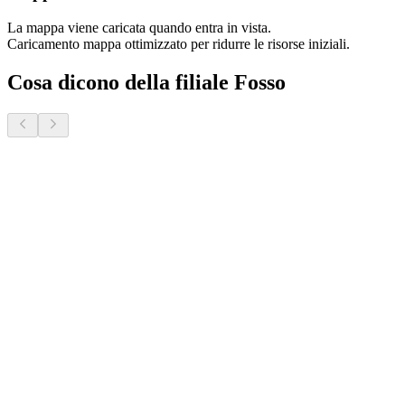
La mappa viene caricata quando entra in vista.
Caricamento mappa ottimizzato per ridurre le risorse iniziali.
Cosa dicono della filiale Fosso
Donatella S.
2 mesi fa · Veneto Case - Forcellini