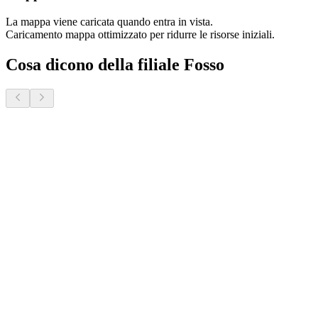
La mappa viene caricata quando entra in vista.
Caricamento mappa ottimizzato per ridurre le risorse iniziali.
Cosa dicono della filiale Fosso
Donatella S.
2 mesi fa · Veneto Case - Forcellini