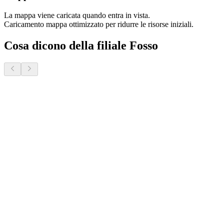
La mappa viene caricata quando entra in vista.
Caricamento mappa ottimizzato per ridurre le risorse iniziali.
Cosa dicono della filiale Fosso
Donatella S.
2 mesi fa · Veneto Case - Forcellini