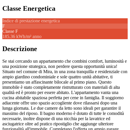
Classe Energetica
Indice di prestazione energetica
F
Classe
F
185.36 kWh/m² anno
Descrizione
Se stai cercando un appartamento che combini comfort, luminosità e
una posizione strategica, non perdere questa opportunità unica!
Situato nel comune di Mira, in una zona tranquilla e residenziale con
ampio giardino condominiale e sole quattro unità abitative, ti
presentiamo un affascinante bilocale al primo piano. Questo
immobile è stato completamente ristrutturato con materiali di alta
qualità ed è pronto per essere abitato. L'appartamento vanta una
cucina abitabile spaziosa perfetta per cene in famiglia. Il soggiorno
adiacente offre uno spazio accogliente dove rilassarsi dopo una
lunga giornata. Le due camere da letto sono ideali per garantire il
massimo del riposo. Il bagno moderno è dotato di tutte le comodità
necessarie, inoltre dispone di una nicchia per la lavatrice ed
asciugatrice oltre ad pratico ripostiglio che aggiunge ulteriore
funzionalità all'immobile. Completano l'offerta un ampio garage