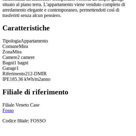
situato al piano terra. L'appartamento viene venduto completo di
arredamento elegante e contemporaneo, permettendoti così di
trasferirti senza alcun pensiero.
Caratteristiche
Tipologia
Appartamento
Comune
Mira
Zona
Mira
Camere
2 camere
Bagni
1 bagni
Garage
1
Riferimento
212-DMIR
IPE
185.36 kWh/m2anno
Filiale di riferimento
Filiale Veneto Case
Fosso
Codice filiale:
FOSSO