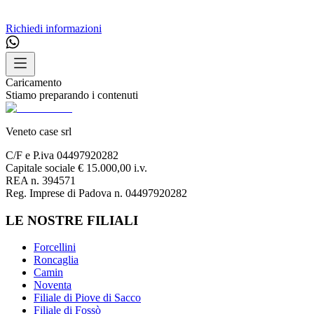
Richiedi informazioni
Caricamento
Stiamo preparando i contenuti
Veneto case srl
C/F e P.iva 04497920282
Capitale sociale € 15.000,00 i.v.
REA n. 394571
Reg. Imprese di Padova n. 04497920282
LE NOSTRE FILIALI
Forcellini
Roncaglia
Camin
Noventa
Filiale di Piove di Sacco
Filiale di Fossò