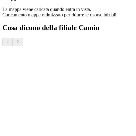
La mappa viene caricata quando entra in vista.
Caricamento mappa ottimizzato per ridurre le risorse iniziali.
Cosa dicono della filiale Camin
Donatella S.
2 mesi fa · Veneto Case - Forcellini