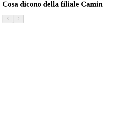
Cosa dicono della filiale Camin
Donatella S.
2 mesi fa · Veneto Case - Forcellini