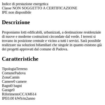
Indice di prestazione energetica
Classe
NON SOGGETTO A CERTIFICAZIONE
IPE non disponibile
Descrizione
Proponiamo lotti edificabili, urbanizzati, a destinazione residenziale
di nuove e moderne costruzioni circondate dal verde. I terreni si
trovano in posizione centrale e vicino a tutti i servizi. Sarà possibile
realizzare sia soluzioni bifamiliari che singole in quanto esistono già
dei progetti approvati dal comune di Padova.
Caratteristiche
Tipologia
Terreno
Comune
Padova
Zona
Camin
Camere
0 camere
Bagni
0 bagni
Garage
0
Riferimento
CCAM614
IPE
0.00 kWh/m2anno