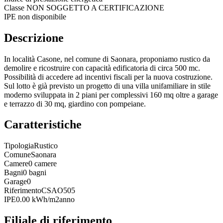
Classe
NON SOGGETTO A CERTIFICAZIONE
IPE non disponibile
Descrizione
In località Casone, nel comune di Saonara, proponiamo rustico da
demolire e ricostruire con capacità edificatoria di circa 500 mc.
Possibilità di accedere ad incentivi fiscali per la nuova costruzione.
Sul lotto è già previsto un progetto di una villa unifamiliare in stile
moderno sviluppata in 2 piani per complessivi 160 mq oltre a garage
e terrazzo di 30 mq, giardino con pompeiane.
Caratteristiche
Tipologia
Rustico
Comune
Saonara
Camere
0 camere
Bagni
0 bagni
Garage
0
Riferimento
CSAO505
IPE
0.00 kWh/m2anno
Filiale di riferimento