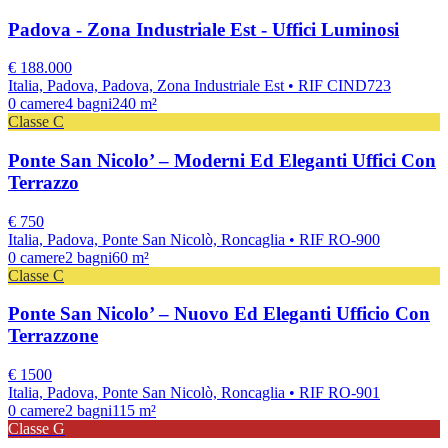
Padova - Zona Industriale Est - Uffici Luminosi
€
188.000
Italia, Padova, Padova, Zona Industriale Est
• RIF CIND723
0
camere
4
bagni
240
m²
Classe
C
Ponte San Nicolo’ – Moderni Ed Eleganti Uffici Con
Terrazzo
€
750
Italia, Padova, Ponte San Nicolò, Roncaglia
• RIF RO-900
0
camere
2
bagni
60
m²
Classe
C
Ponte San Nicolo’ – Nuovo Ed Eleganti Ufficio Con
Terrazzone
€
1500
Italia, Padova, Ponte San Nicolò, Roncaglia
• RIF RO-901
0
camere
2
bagni
115
m²
Classe
G