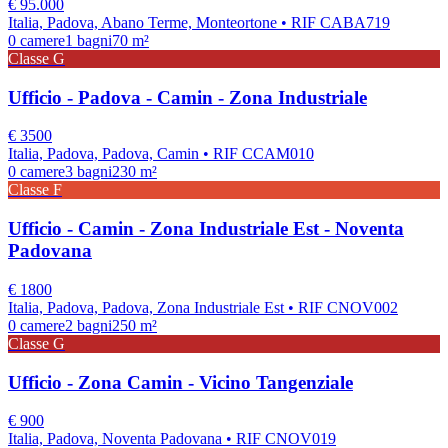
€
95.000
Italia, Padova, Abano Terme, Monteortone
• RIF CABA719
0
camere
1
bagni
70
m²
Classe
G
Ufficio - Padova - Camin - Zona Industriale
€
3500
Italia, Padova, Padova, Camin
• RIF CCAM010
0
camere
3
bagni
230
m²
Classe
F
Ufficio - Camin - Zona Industriale Est - Noventa
Padovana
€
1800
Italia, Padova, Padova, Zona Industriale Est
• RIF CNOV002
0
camere
2
bagni
250
m²
Classe
G
Ufficio - Zona Camin - Vicino Tangenziale
€
900
Italia, Padova, Noventa Padovana
• RIF CNOV019