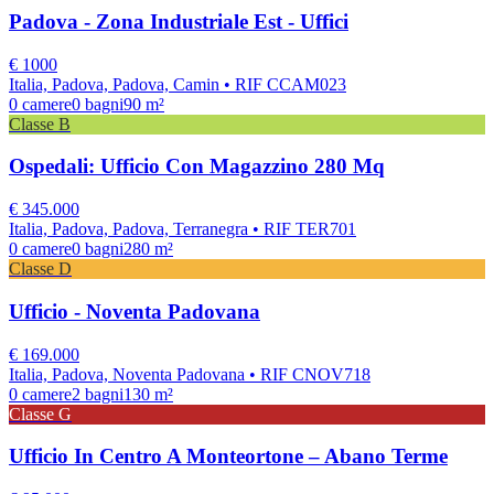
Padova - Zona Industriale Est - Uffici
€
1000
Italia, Padova, Padova, Camin
• RIF CCAM023
0
camere
0
bagni
90
m²
Classe
B
Ospedali: Ufficio Con Magazzino 280 Mq
€
345.000
Italia, Padova, Padova, Terranegra
• RIF TER701
0
camere
0
bagni
280
m²
Classe
D
Ufficio - Noventa Padovana
€
169.000
Italia, Padova, Noventa Padovana
• RIF CNOV718
0
camere
2
bagni
130
m²
Classe
G
Ufficio In Centro A Monteortone – Abano Terme