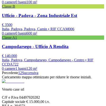
0
camere
0
bagni
100
m²
Classe
B
Ufficio - Padova - Zona Industriale Est
€
3500
Italia, Padova, Padova, Camin
• RIF CCAM006
0
camere
0
bagni
600
m²
Classe
A1
Campodarsego - Ufficio A Rendita
€
140.000
Italia, Padova, Campodarsego, Campodarsego - Centro
• RIF
CCDA722
0
camere
1
bagni
120
m²
Precedente
1
2
Successiva
Caricamento mappa ottimizzato per ridurre le risorse iniziali.
Veneto case srl
C/F e P.iva 04497920282
Capitale sociale € 15.000,00 i.v.
REA n. 394571