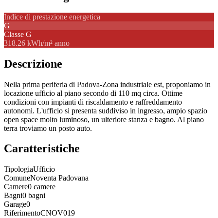
Indice di prestazione energetica
G
Classe
G
318.26 kWh/m² anno
Descrizione
Nella prima periferia di Padova-Zona industriale est, proponiamo in
locazione ufficio al piano secondo di 110 mq circa. Ottime
condizioni con impianti di riscaldamento e raffreddamento
autonomi. L'ufficio si presenta suddiviso in ingresso, ampio spazio
open space molto luminoso, un ulteriore stanza e bagno. Al piano
terra troviamo un posto auto.
Caratteristiche
Tipologia
Ufficio
Comune
Noventa Padovana
Camere
0 camere
Bagni
0 bagni
Garage
0
Riferimento
CNOV019