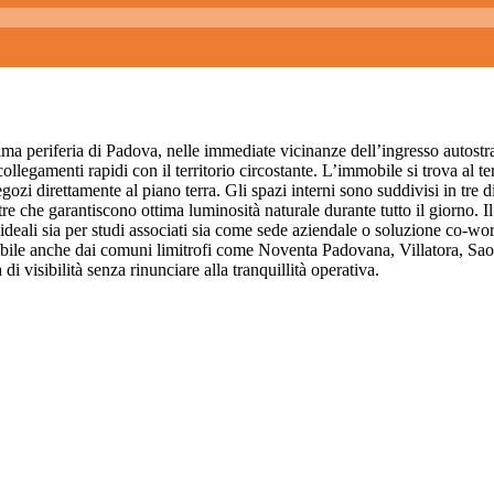
ma periferia di Padova, nelle immediate vicinanze dell’ingresso autostr
ollegamenti rapidi con il territorio circostante. L’immobile si trova al t
gozi direttamente al piano terra. Gli spazi interni sono suddivisi in tre dis
re che garantiscono ottima luminosità naturale durante tutto il giorno.
de ideali sia per studi associati sia come sede aziendale o soluzione co-w
ngibile anche dai comuni limitrofi come Noventa Padovana, Villatora, S
di visibilità senza rinunciare alla tranquillità operativa.