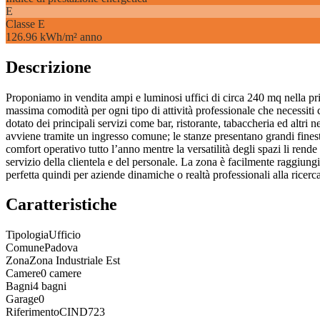
E
Classe
E
126.96 kWh/m² anno
Descrizione
Proponiamo in vendita ampi e luminosi uffici di circa 240 mq nella pri
massima comodità per ogni tipo di attività professionale che necessiti c
dotato dei principali servizi come bar, ristorante, tabaccheria ed altri ne
avviene tramite un ingresso comune; le stanze presentano grandi finest
comfort operativo tutto l’anno mentre la versatilità degli spazi li ren
servizio della clientela e del personale. La zona è facilmente raggiu
perfetta quindi per aziende dinamiche o realtà professionali alla ricerca 
Caratteristiche
Tipologia
Ufficio
Comune
Padova
Zona
Zona Industriale Est
Camere
0 camere
Bagni
4 bagni
Garage
0
Riferimento
CIND723