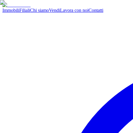
Immobili
Filiali
Chi siamo
Vendi
Lavora con noi
Contatti