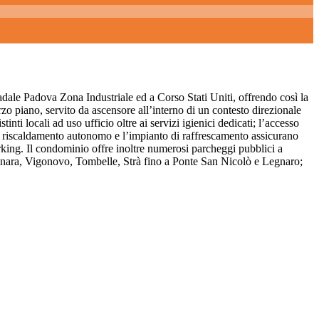
adale Padova Zona Industriale ed a Corso Stati Uniti, offrendo così la
erzo piano, servito da ascensore all’interno di un contesto direzionale
tinti locali ad uso ufficio oltre ai servizi igienici dedicati; l’accesso
 Il riscaldamento autonomo e l’impianto di raffrescamento assicurano
orking. Il condominio offre inoltre numerosi parcheggi pubblici a
aonara, Vigonovo, Tombelle, Strà fino a Ponte San Nicolò e Legnaro;