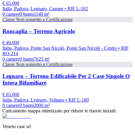
€
65.000
Italia, Padova, Legnaro, Casone
• RIF L-182
0
camere
0
bagni
1140
m²
Classe
Non soggetto a Certificazione
Roncaglia – Terreno Agricolo
€
49.000
Italia, Padova, Ponte San Nicolò, Ponte San Nicolò - Centro
• RIF
RO-214
0
camere
0
bagni
7625
m²
Classe
Non soggetto a Certificazione
Legnaro – Terreno Edificabile Per 2 Case Singole O
Intera Bifamiliare
€
65.000
Italia, Padova, Legnaro, Volparo
• RIF L-180
0
camere
0
bagni
2000
m²
Caricamento mappa ottimizzato per ridurre le risorse iniziali.
Veneto case srl