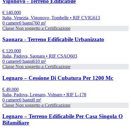
Vigonovo - Terreno Edificabile
€
140.000
Italia, Venezia, Vigonovo, Tombelle
• RIF CVIG613
0
camere
0
bagni
760
m²
Classe
Non soggetto a Certificazione
Saonara - Terreno Edificabile Urbanizzato
€
120.000
Italia, Padova, Saonara
• RIF CSAO603
0
camere
0
bagni
610
m²
Classe
Non soggetto a Certificazione
Legnaro – Cessione Di Cubatura Per 1200 Mc
€
49.000
Italia, Padova, Legnaro, Volparo
• RIF L-178
0
camere
0
bagni
0
m²
Classe
Non soggetto a Certificazione
Legnaro – Terreno Edificabile Per Casa Singola O
Bifamiliare