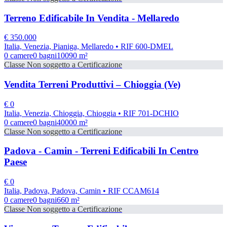
Terreno Edificabile In Vendita - Mellaredo
€
350.000
Italia, Venezia, Pianiga, Mellaredo
• RIF 600-DMEL
0
camere
0
bagni
10090
m²
Classe
Non soggetto a Certificazione
Vendita Terreni Produttivi – Chioggia (Ve)
€
0
Italia, Venezia, Chioggia, Chioggia
• RIF 701-DCHIO
0
camere
0
bagni
40000
m²
Classe
Non soggetto a Certificazione
Padova - Camin - Terreni Edificabili In Centro
Paese
€
0
Italia, Padova, Padova, Camin
• RIF CCAM614
0
camere
0
bagni
660
m²
Classe
Non soggetto a Certificazione