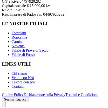
C/F e P.iva 04497920282
Capitale sociale € 15.000,00 i.v.
REA n. 394571
Reg. Imprese di Padova n. 04497920282
LE NOSTRE FILIALI
Forcellini
Roncaglia
Camin
Noventa
Filiale di Piove di Sacco
Filiale di Fossò
LINKS UTILI
Chi siamo
Vendi con Noi
Lavora con noi
Contatti
Cookie Policy
Dichiarazione sulla Privacy
Termini e Condizioni
Gestisci privacy