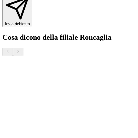
Invia richiesta
Cosa dicono della filiale Roncaglia
Marco P.
8 mesi fa · Veneto Case - Roncaglia