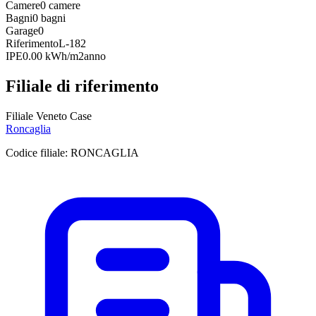
Camere
0 camere
Bagni
0 bagni
Garage
0
Riferimento
L-182
IPE
0.00 kWh/m2anno
Filiale di riferimento
Filiale Veneto Case
Roncaglia
Codice filiale:
RONCAGLIA