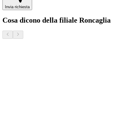
Invia richiesta
Cosa dicono della filiale Roncaglia
Marco P.
8 mesi fa · Veneto Case - Roncaglia