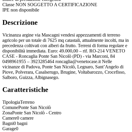
Classe
NON SOGGETTO A CERTIFICAZIONE
IPE non disponibile
Descrizione
Vicinanza argine via Mascagni vendesi appezzamenti di terreno
agricolo per un totale di 7625 mq catastali, attualmente incolti, ma in
precedenza coltivati con alberi da frutto. Terreni di forma regolare e
disponibilità immediata. Euro: 49.000,00 – rif. RO-214 VENETO
CASE - Roncaglia Ponte San Nicolò (PD) - via Marconi, 84
0498961955 – 3923285464 roncaglia@venetocase.it Nelle
vicinanze di Padova, Ponte San Nicolò, Legnaro, Sant’Angelo di
Piove, Polverara, Casalserugo, Brugine, Voltabarozzo, Crocefisso,
Salboro, Guizza, Albignasego.
Caratteristiche
Tipologia
Terreno
Comune
Ponte San Nicolò
Zona
Ponte San Nicolò - Centro
Camere
0 camere
Bagni
0 bagni
Garage
0