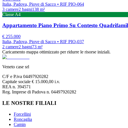
Italia, Padova, Piove di Sacco
• RIF PIO-064
3
camere
2
bagni
138
m²
Classe
A4
Appartamento Piano Primo Su Contesto Quadrifamil
€
255.000
Italia, Padova, Piove di Sacco
• RIF PIO-037
2
camere
2
bagni
73
m²
Caricamento mappa ottimizzato per ridurre le risorse iniziali.
Veneto case srl
C/F e P.iva 04497920282
Capitale sociale € 15.000,00 i.v.
REA n. 394571
Reg. Imprese di Padova n. 04497920282
LE NOSTRE FILIALI
Forcellini
Roncaglia
Camin