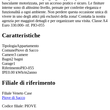
basculante motorizzata, per un accesso pratico e sicuro. Le finiture
interne sono di altissimo livello, pensate per conferire eleganza e
funzionalità a ogni ambiente. Non perdere questa occasione unica di
vivere in uno degli attici più esclusivi della zona! Contatta la nostra
agenzia per maggiori dettagli e per organizzare una visita. Classe A4
Euro 330.000- rif. PIO-055
Caratteristiche
Tipologia
Appartamento
Comune
Piove di Sacco
Camere
3 camere
Bagni
2 bagni
Garage
1
Riferimento
PIO-055
IPE
0.00 kWh/m2anno
Filiale di riferimento
Filiale Veneto Case
Piove di Sacco
Codice filiale:
PIOVE