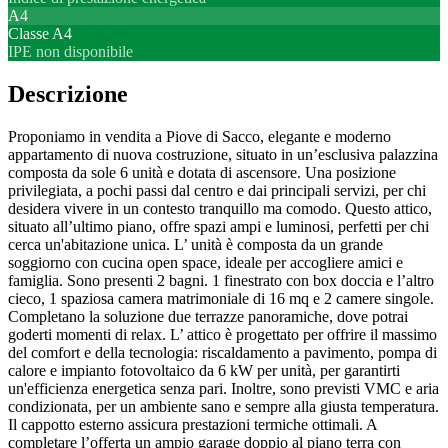
A4
Classe
A4
IPE non disponibile
Descrizione
Proponiamo in vendita a Piove di Sacco, elegante e moderno
appartamento di nuova costruzione, situato in un’esclusiva palazzina
composta da sole 6 unità e dotata di ascensore. Una posizione
privilegiata, a pochi passi dal centro e dai principali servizi, per chi
desidera vivere in un contesto tranquillo ma comodo. Questo attico,
situato all’ultimo piano, offre spazi ampi e luminosi, perfetti per chi
cerca un'abitazione unica. L’ unità è composta da un grande
soggiorno con cucina open space, ideale per accogliere amici e
famiglia. Sono presenti 2 bagni. 1 finestrato con box doccia e l’altro
cieco, 1 spaziosa camera matrimoniale di 16 mq e 2 camere singole.
Completano la soluzione due terrazze panoramiche, dove potrai
goderti momenti di relax. L’ attico è progettato per offrire il massimo
del comfort e della tecnologia: riscaldamento a pavimento, pompa di
calore e impianto fotovoltaico da 6 kW per unità, per garantirti
un'efficienza energetica senza pari. Inoltre, sono previsti VMC e aria
condizionata, per un ambiente sano e sempre alla giusta temperatura.
Il cappotto esterno assicura prestazioni termiche ottimali. A
completare l’offerta un ampio garage doppio al piano terra con