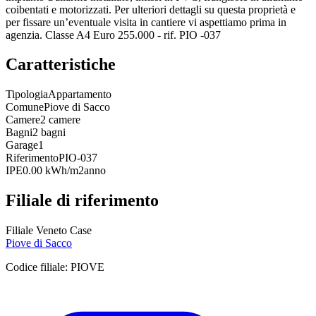
coibentati e motorizzati. Per ulteriori dettagli su questa proprietà e
per fissare un’eventuale visita in cantiere vi aspettiamo prima in
agenzia. Classe A4 Euro 255.000 - rif. PIO -037
Caratteristiche
Tipologia
Appartamento
Comune
Piove di Sacco
Camere
2 camere
Bagni
2 bagni
Garage
1
Riferimento
PIO-037
IPE
0.00 kWh/m2anno
Filiale di riferimento
Filiale Veneto Case
Piove di Sacco
Codice filiale:
PIOVE