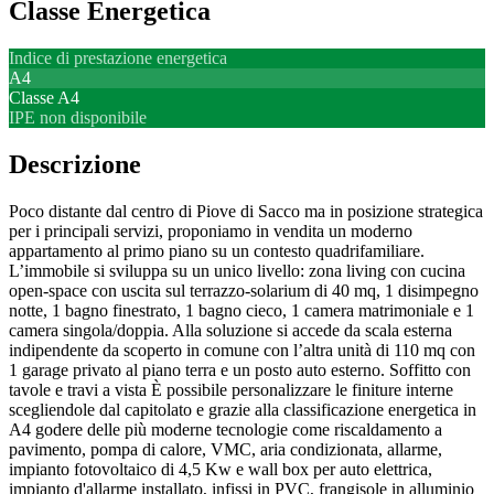
Classe Energetica
Indice di prestazione energetica
A4
Classe
A4
IPE non disponibile
Descrizione
Poco distante dal centro di Piove di Sacco ma in posizione strategica
per i principali servizi, proponiamo in vendita un moderno
appartamento al primo piano su un contesto quadrifamiliare.
L’immobile si sviluppa su un unico livello: zona living con cucina
open-space con uscita sul terrazzo-solarium di 40 mq, 1 disimpegno
notte, 1 bagno finestrato, 1 bagno cieco, 1 camera matrimoniale e 1
camera singola/doppia. Alla soluzione si accede da scala esterna
indipendente da scoperto in comune con l’altra unità di 110 mq con
1 garage privato al piano terra e un posto auto esterno. Soffitto con
tavole e travi a vista È possibile personalizzare le finiture interne
scegliendole dal capitolato e grazie alla classificazione energetica in
A4 godere delle più moderne tecnologie come riscaldamento a
pavimento, pompa di calore, VMC, aria condizionata, allarme,
impianto fotovoltaico di 4,5 Kw e wall box per auto elettrica,
impianto d'allarme installato, infissi in PVC, frangisole in alluminio