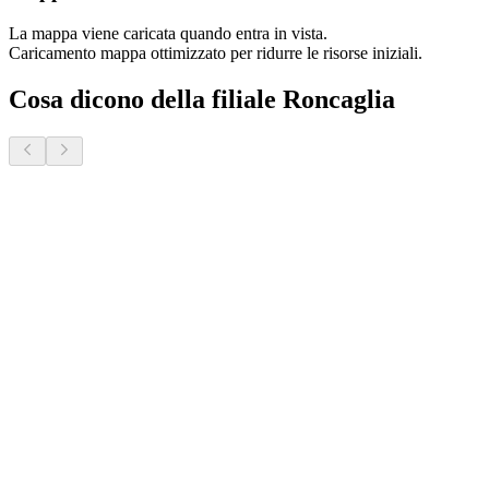
La mappa viene caricata quando entra in vista.
Caricamento mappa ottimizzato per ridurre le risorse iniziali.
Cosa dicono della filiale Roncaglia
Marco P.
8 mesi fa · Veneto Case - Roncaglia