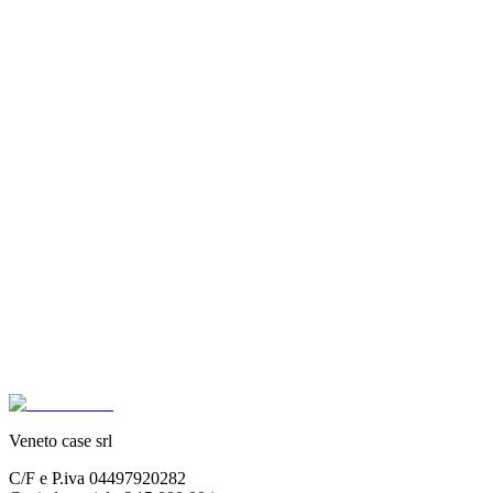
Veneto case srl
C/F e P.iva 04497920282