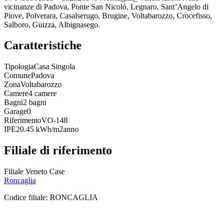
vicinanze di Padova, Ponte San Nicolò, Legnaro, Sant’Angelo di
Piove, Polverara, Casalserugo, Brugine, Voltabarozzo, Crocefisso,
Salboro, Guizza, Albignasego.
Caratteristiche
Tipologia
Casa Singola
Comune
Padova
Zona
Voltabarozzo
Camere
4 camere
Bagni
2 bagni
Garage
0
Riferimento
VO-148
IPE
20.45 kWh/m2anno
Filiale di riferimento
Filiale Veneto Case
Roncaglia
Codice filiale:
RONCAGLIA