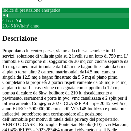
Indice di prestazione energetica
A4
Classe
A4
20.45 kWh/m² anno
Descrizione
Proponiamo in centro paese, vicino alla chiesa, scuole e tutti i
servizi, soluzione di villa singola su 2 livelli su un lotto di 750 mt. L’
immobile si compone di: soggiorno da 30 mq con cucina separata da
15 mq, camera matrimoniale da 14.5 mq e bagno finestrato da 6 mq
al piano terra; altre 2 camere matrimoniali da14.5 mq, camera
singola da 12,5 mq e bagno finestrato da 5,5 mq al piano pimo.
Completano la proprietà 2 portici rispettivamente da 58 mq e 14 mq
al piano terra. La casa viene consegnata con cappotto da 12 cm,
pompa di calore da 6kw, bollitore da 210 lt, riscaldamento a
pavimento, serramenti e porte in pvc, vmc canalizzata e 2 split per il
raffrescamento. Congegna 2027. CLASSE A4 – ipe 20.45 kwh/mq
anno EURO : 590.000,00 euro – rif. VO-148 Indirizzo e puntatore
indicativi, potrebbero non corrispondere alla posizione
dell’immobile per motivi di tutela della privacy del proprietario.
VENETO CASE - Roncaglia Ponte San Nicolò (PD) - via Marconi,
84 0498961955 – 3923285464 roncaglia@venetocase.it Nelle