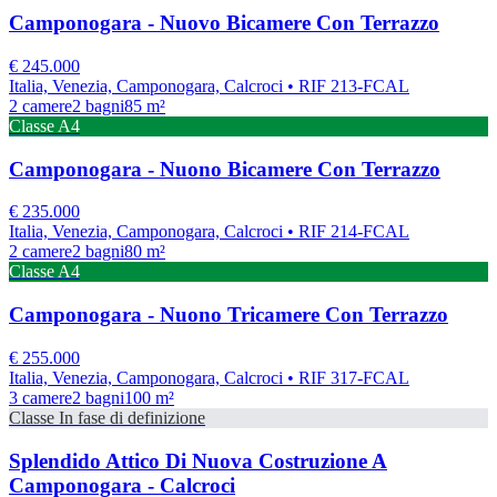
Camponogara - Nuovo Bicamere Con Terrazzo
€
245.000
Italia, Venezia, Camponogara, Calcroci
• RIF 213-FCAL
2
camere
2
bagni
85
m²
Classe
A4
Camponogara - Nuono Bicamere Con Terrazzo
€
235.000
Italia, Venezia, Camponogara, Calcroci
• RIF 214-FCAL
2
camere
2
bagni
80
m²
Classe
A4
Camponogara - Nuono Tricamere Con Terrazzo
€
255.000
Italia, Venezia, Camponogara, Calcroci
• RIF 317-FCAL
3
camere
2
bagni
100
m²
Classe
In fase di definizione
Splendido Attico Di Nuova Costruzione A
Camponogara - Calcroci