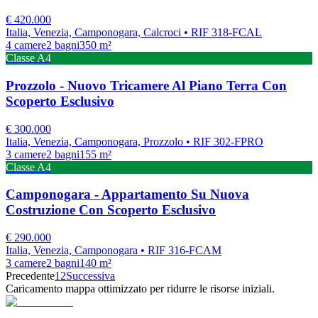
€
420.000
Italia, Venezia, Camponogara, Calcroci
• RIF 318-FCAL
4
camere
2
bagni
350
m²
Classe
A4
Prozzolo - Nuovo Tricamere Al Piano Terra Con
Scoperto Esclusivo
€
300.000
Italia, Venezia, Camponogara, Prozzolo
• RIF 302-FPRO
3
camere
2
bagni
155
m²
Classe
A4
Camponogara - Appartamento Su Nuova
Costruzione Con Scoperto Esclusivo
€
290.000
Italia, Venezia, Camponogara
• RIF 316-FCAM
3
camere
2
bagni
140
m²
Precedente
1
2
Successiva
Caricamento mappa ottimizzato per ridurre le risorse iniziali.