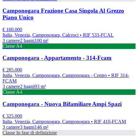
Camponogara Frazione Casa Singola Al Grezzo
Piano Unico
€
160.000
Italia, Venezia, Camponogara, Calcroci
• RIF 533-FCAL
3
camere
2
bagni
100
m²
Classe
A4
Camponogara - Appartamento - 314-Fcam
€
285.000
Italia, Venezia, Camponogara, Camponogara - Centro
• RIF 314-
FCAM
3
camere
2
bagni
93
m²
Classe
A4
Camponogara - Nuova Bifamiliare Ampi Spazi
€
325.000
Italia, Venezia, Camponogara, Camponogara
• RIF 410-FCAM
3
camere
3
bagni
146
m²
Classe
In fase di definizione