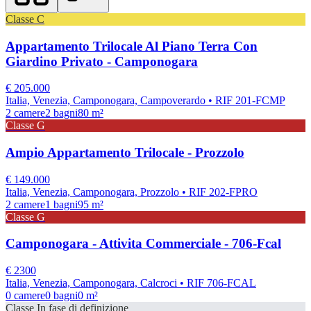
Classe
C
Appartamento Trilocale Al Piano Terra Con
Giardino Privato - Camponogara
€
205.000
Italia, Venezia, Camponogara, Campoverardo
• RIF 201-FCMP
2
camere
2
bagni
80
m²
Classe
G
Ampio Appartamento Trilocale - Prozzolo
€
149.000
Italia, Venezia, Camponogara, Prozzolo
• RIF 202-FPRO
2
camere
1
bagni
95
m²
Classe
G
Camponogara - Attivita Commerciale - 706-Fcal
€
2300
Italia, Venezia, Camponogara, Calcroci
• RIF 706-FCAL
0
camere
0
bagni
0
m²
Classe
In fase di definizione