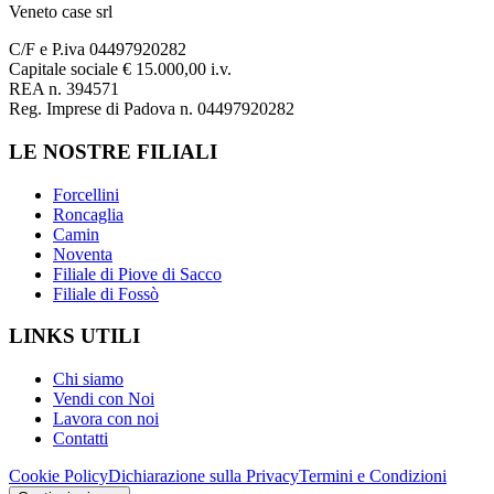
Veneto case srl
C/F e P.iva 04497920282
Capitale sociale € 15.000,00 i.v.
REA n. 394571
Reg. Imprese di Padova n. 04497920282
LE NOSTRE FILIALI
Forcellini
Roncaglia
Camin
Noventa
Filiale di Piove di Sacco
Filiale di Fossò
LINKS UTILI
Chi siamo
Vendi con Noi
Lavora con noi
Contatti
Cookie Policy
Dichiarazione sulla Privacy
Termini e Condizioni