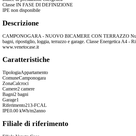
Classe
IN FASE DI DEFINIZIONE
IPE non disponibile
Descrizione
CAMPONOGARA - NUOVO BICAMERE CON TERRAZZO Nuovo appartamento
bagni, ripostiglio, loggia, terrazzo e garage. Classe Energetic
www.venetocase.it
Caratteristiche
Tipologia
Appartamento
Comune
Camponogara
Zona
Calcroci
Camere
2 camere
Bagni
2 bagni
Garage
1
Riferimento
213-FCAL
IPE
0.00 kWh/m2anno
Filiale di riferimento