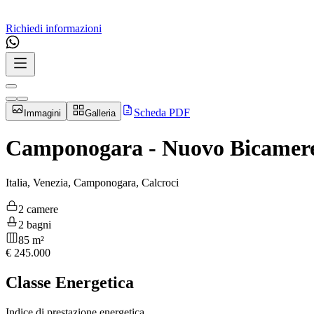
Richiedi informazioni
Scheda PDF
Immagini
Galleria
Camponogara - Nuovo Bicamere
Italia, Venezia, Camponogara, Calcroci
2 camere
2 bagni
85 m²
€
245.000
Classe Energetica
Indice di prestazione energetica