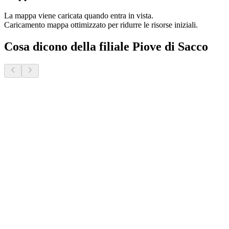
La mappa viene caricata quando entra in vista.
Caricamento mappa ottimizzato per ridurre le risorse iniziali.
Cosa dicono della filiale Piove di Sacco
Donatella S.
2 mesi fa · Veneto Case - Forcellini