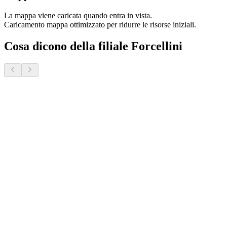
La mappa viene caricata quando entra in vista.
Caricamento mappa ottimizzato per ridurre le risorse iniziali.
Cosa dicono della filiale Forcellini
Donatella S.
2 mesi fa · Veneto Case - Forcellini