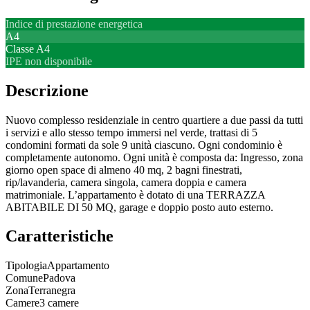
Indice di prestazione energetica
A4
Classe
A4
IPE non disponibile
Descrizione
Nuovo complesso residenziale in centro quartiere a due passi da tutti
i servizi e allo stesso tempo immersi nel verde, trattasi di 5
condomini formati da sole 9 unità ciascuno. Ogni condominio è
completamente autonomo. Ogni unità è composta da: Ingresso, zona
giorno open space di almeno 40 mq, 2 bagni finestrati,
rip/lavanderia, camera singola, camera doppia e camera
matrimoniale. L’appartamento è dotato di una TERRAZZA
ABITABILE DI 50 MQ, garage e doppio posto auto esterno.
Caratteristiche
Tipologia
Appartamento
Comune
Padova
Zona
Terranegra
Camere
3 camere