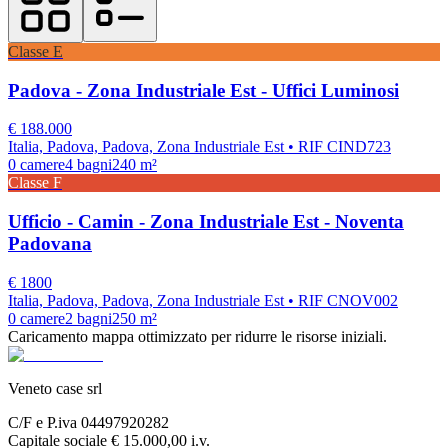
Classe
E
Padova - Zona Industriale Est - Uffici Luminosi
€
188.000
Italia, Padova, Padova, Zona Industriale Est
• RIF CIND723
0
camere
4
bagni
240
m²
Classe
F
Ufficio - Camin - Zona Industriale Est - Noventa
Padovana
€
1800
Italia, Padova, Padova, Zona Industriale Est
• RIF CNOV002
0
camere
2
bagni
250
m²
Caricamento mappa ottimizzato per ridurre le risorse iniziali.
Veneto case srl
C/F e P.iva 04497920282
Capitale sociale € 15.000,00 i.v.