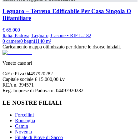
Legnaro – Terreno Edificabile Per Casa Singola O
Bifamiliare
€
65.000
Italia, Padova, Legnaro, Casone
• RIF L-182
0
camere
0
bagni
1140
m²
Caricamento mappa ottimizzato per ridurre le risorse iniziali.
Veneto case srl
C/F e P.iva 04497920282
Capitale sociale € 15.000,00 i.v.
REA n. 394571
Reg. Imprese di Padova n. 04497920282
LE NOSTRE FILIALI
Forcellini
Roncaglia
Camin
Noventa
Filiale di Piove di Sacco