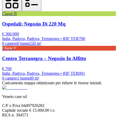
Classe
B
Ospedali: Negozio Di 220 Mq
€
360.000
Italia, Padova, Padova, Terranegra
• RIF TER700
0
camere
0
bagni
220
m²
Classe
F
Centro Terranegra – Negozio In Affitto
€
700
Italia, Padova, Padova, Terranegra
• RIF TER001
0
camere
1
bagni
49
m²
Caricamento mappa ottimizzato per ridurre le risorse iniziali.
Veneto case srl
C/F e P.iva 04497920282
Capitale sociale € 15.000,00 i.v.
REA n. 394571