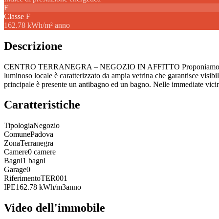
F
Classe
F
162.78 kWh/m² anno
Descrizione
CENTRO TERRANEGRA – NEGOZIO IN AFFITTO Proponiamo in affitto ne
luminoso locale è caratterizzato da ampia vetrina che garantisce visibil
principale è presente un antibagno ed un bagno. Nelle immediate vicin
Caratteristiche
Tipologia
Negozio
Comune
Padova
Zona
Terranegra
Camere
0 camere
Bagni
1 bagni
Garage
0
Riferimento
TER001
IPE
162.78 kWh/m3anno
Video dell'immobile