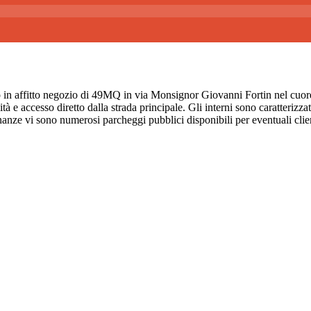
gozio di 49MQ in via Monsignor Giovanni Fortin nel cuore di Terr
ità e accesso diretto dalla strada principale. Gli interni sono caratterizz
anze vi sono numerosi parcheggi pubblici disponibili per eventuali clien