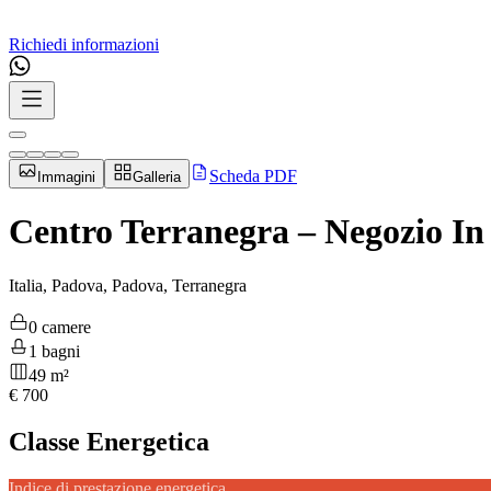
Richiedi informazioni
Scheda PDF
Immagini
Galleria
Centro Terranegra – Negozio In 
Italia, Padova, Padova, Terranegra
0 camere
1 bagni
49 m²
€
700
Classe Energetica
Indice di prestazione energetica