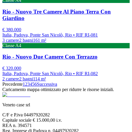
Classe
A4
Rio - Nuovo Tre Camere Al Piano Terra Con
Giardino
€
380.000
Italia, Padova, Ponte San Nicolò, Rio
• RIF RI-081
3
camere
2
bagni
161
m²
Classe
A4
Rio - Nuovo Due Camere Con Terrazzo
€
320.000
Italia, Padova, Ponte San Nicolò, Rio
• RIF RI-082
2
camere
2
bagni
114
m²
Precedente
1
2
3
4
5
6
Successiva
Caricamento mappa ottimizzato per ridurre le risorse iniziali.
Veneto case srl
C/F e P.iva 04497920282
Capitale sociale € 15.000,00 i.v.
REA n. 394571
Reg. Imprese di Padova n. 04497920282