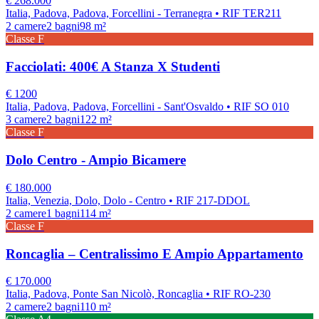
€
268.000
Italia, Padova, Padova, Forcellini - Terranegra
• RIF TER211
2
camere
2
bagni
98
m²
Classe
F
Facciolati: 400€ A Stanza X Studenti
€
1200
Italia, Padova, Padova, Forcellini - Sant'Osvaldo
• RIF SO 010
3
camere
2
bagni
122
m²
Classe
F
Dolo Centro - Ampio Bicamere
€
180.000
Italia, Venezia, Dolo, Dolo - Centro
• RIF 217-DDOL
2
camere
1
bagni
114
m²
Classe
F
Roncaglia – Centralissimo E Ampio Appartamento
€
170.000
Italia, Padova, Ponte San Nicolò, Roncaglia
• RIF RO-230
2
camere
2
bagni
110
m²