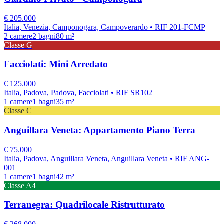
€
205.000
Italia, Venezia, Camponogara, Campoverardo
• RIF 201-FCMP
2
camere
2
bagni
80
m²
Classe
G
Facciolati: Mini Arredato
€
125.000
Italia, Padova, Padova, Facciolati
• RIF SR102
1
camere
1
bagni
35
m²
Classe
C
Anguillara Veneta: Appartamento Piano Terra
€
75.000
Italia, Padova, Anguillara Veneta, Anguillara Veneta
• RIF ANG-
001
1
camere
1
bagni
42
m²
Classe
A4
Terranegra: Quadrilocale Ristrutturato