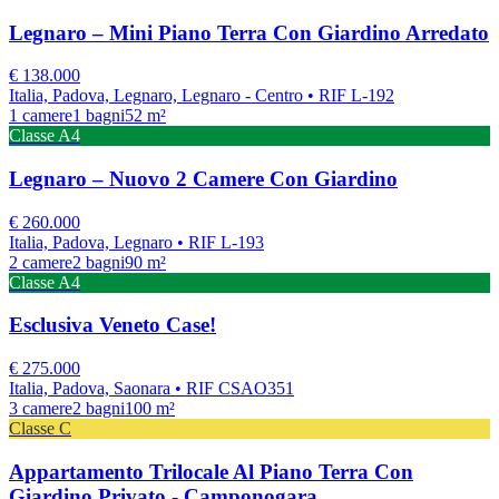
Legnaro – Mini Piano Terra Con Giardino Arredato
€
138.000
Italia, Padova, Legnaro, Legnaro - Centro
• RIF L-192
1
camere
1
bagni
52
m²
Classe
A4
Legnaro – Nuovo 2 Camere Con Giardino
€
260.000
Italia, Padova, Legnaro
• RIF L-193
2
camere
2
bagni
90
m²
Classe
A4
Esclusiva Veneto Case!
€
275.000
Italia, Padova, Saonara
• RIF CSAO351
3
camere
2
bagni
100
m²
Classe
C
Appartamento Trilocale Al Piano Terra Con
Giardino Privato - Camponogara