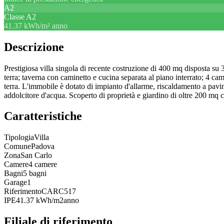
A2
Classe
A2
41.37 kWh/m² anno
Descrizione
Prestigiosa villa singola di recente costruzione di 400 mq disposta su 
terra; taverna con caminetto e cucina separata al piano interrato; 4 ca
terra. L'immobile è dotato di impianto d'allarme, riscaldamento a pavim
addolcitore d'acqua. Scoperto di proprietà e giardino di oltre 200 mq c
Caratteristiche
Tipologia
Villa
Comune
Padova
Zona
San Carlo
Camere
4 camere
Bagni
5 bagni
Garage
1
Riferimento
CARC517
IPE
41.37 kWh/m2anno
Filiale di riferimento