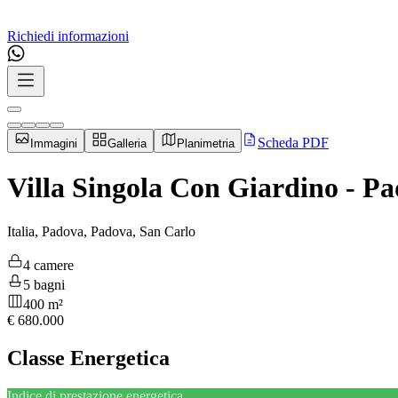
Richiedi informazioni
Scheda PDF
Immagini
Galleria
Planimetria
Villa Singola Con Giardino - P
Italia, Padova, Padova, San Carlo
4 camere
5 bagni
400 m²
€
680.000
Classe Energetica
Indice di prestazione energetica