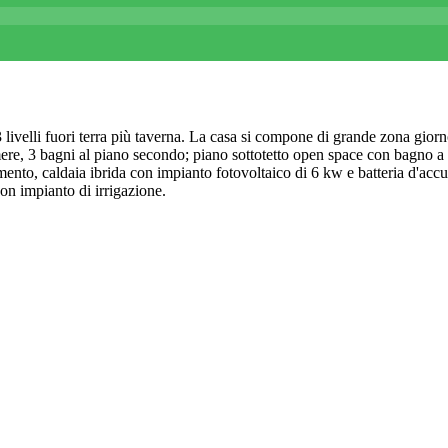
3 livelli fuori terra più taverna. La casa si compone di grande zona gior
mere, 3 bagni al piano secondo; piano sottotetto open space con bagno a s
ento, caldaia ibrida con impianto fotovoltaico di 6 kw e batteria d'accu
on impianto di irrigazione.