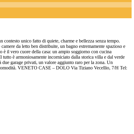
un contesto unico fatto di quiete, charme e bellezza senza tempo.
re camere da letto ben distribuite, un bagno estremamente spazioso e
no è il vero cuore della casa: un ampio soggiorno con cucina
 tutto è armoniosamente incorniciato dalla storica villa e dal verde
à due garage privati, un valore aggiunto raro per la zona. Un
 e alla comodità. VENETO CASE – DOLO Via Tiziano Vecellio, 7/H Tel: