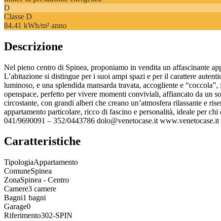
D
Classe
D
84.41 kWh/m² anno
Descrizione
Nel pieno centro di Spinea, proponiamo in vendita un affascinante appa
L’abitazione si distingue per i suoi ampi spazi e per il carattere aute
luminoso, e una splendida mansarda travata, accogliente e “coccola”, 
openspace, perfetto per vivere momenti conviviali, affiancato da un sog
circostante, con grandi alberi che creano un’atmosfera rilassante e ri
appartamento particolare, ricco di fascino e personalità, ideale per 
041/9690091 – 352/0443786 dolo@venetocase.it www.venetocase.it
Caratteristiche
Tipologia
Appartamento
Comune
Spinea
Zona
Spinea - Centro
Camere
3 camere
Bagni
1 bagni
Garage
0
Riferimento
302-SPIN