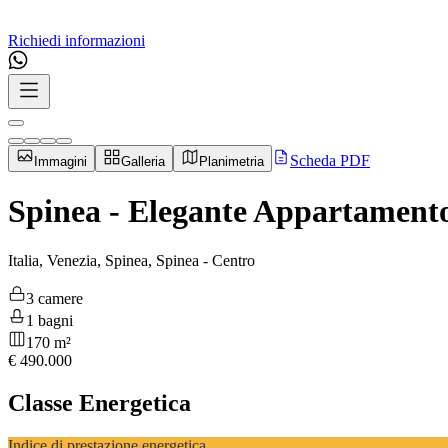
Richiedi informazioni
Scheda PDF
Immagini
Galleria
Planimetria
Spinea - Elegante Appartamento 
Italia, Venezia, Spinea, Spinea - Centro
3 camere
1 bagni
170 m²
€
490.000
Classe Energetica
Indice di prestazione energetica