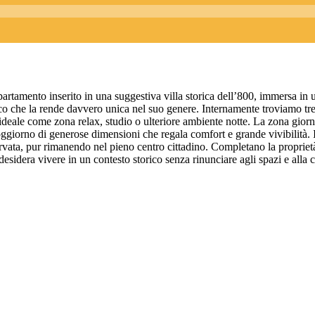
rtamento inserito in una suggestiva villa storica dell’800, immersa in 
ntico che la rende davvero unica nel suo genere. Internamente troviamo t
ideale come zona relax, studio o ulteriore ambiente notte. La zona gior
giorno di generose dimensioni che regala comfort e grande vivibilità. Il
servata, pur rimanendo nel pieno centro cittadino. Completano la propriet
chi desidera vivere in un contesto storico senza rinunciare agli spazi