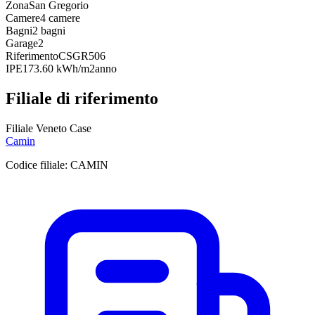
Zona
San Gregorio
Camere
4 camere
Bagni
2 bagni
Garage
2
Riferimento
CSGR506
IPE
173.60 kWh/m2anno
Filiale di riferimento
Filiale Veneto Case
Camin
Codice filiale:
CAMIN