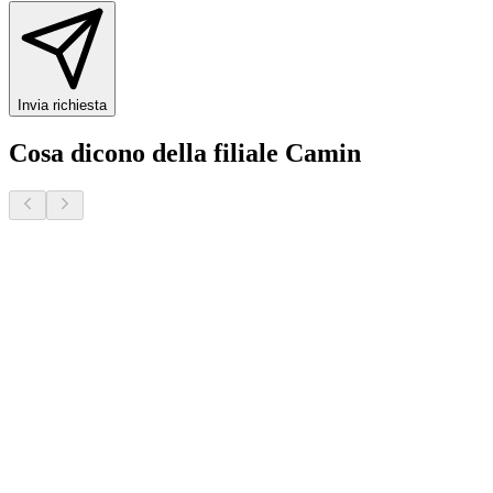
Invia richiesta
Cosa dicono della filiale Camin
Donatella S.
2 mesi fa · Veneto Case - Forcellini