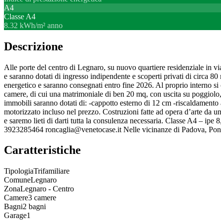
A4
Classe
A4
8.32 kWh/m² anno
Descrizione
Alle porte del centro di Legnaro, su nuovo quartiere residenziale in via
e saranno dotati di ingresso indipendente e scoperti privati di circa 80
energetico e saranno consegnati entro fine 2026. Al proprio interno s
camere, di cui una matrimoniale di ben 20 mq, con uscita su poggiolo, 
immobili saranno dotati di: -cappotto esterno di 12 cm -riscaldamento
motorizzato incluso nel prezzo. Costruzioni fatte ad opera d’arte da un
e saremo lieti di darti tutta la consulenza necessaria. Classe A4
3923285464 roncaglia@venetocase.it Nelle vicinanze di Padova, Pont
Caratteristiche
Tipologia
Trifamiliare
Comune
Legnaro
Zona
Legnaro - Centro
Camere
3 camere
Bagni
2 bagni
Garage
1