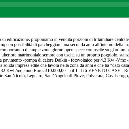
 di edificazione, proponiamo in vendita porzioni di trifamiliare centrale
 mq con possibilità di parcheggiare una seconda auto all’interno della tua
i comporranno di ampie zone giorno open spece con uscite su giardino pr
ulteriore matrimoniale sempre con uscita su un proprio poggiolo, stanza s
 a pavimento -pompa di calore Daikin - fotovoltaico per 4,3 Kw -Vmc -s
a solida impresa edile che lavora nella zona da anni e che ha “dato casa
 – ipe 8,32 Kwh/mq anno Euro: 310.000,00 – rif-L-176 VENETO CASE - R
e San Nicolò, Legnaro, Sant’Angelo di Piove, Polverara, Casalserugo,