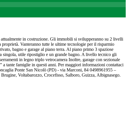
 attualmente in costruzione. Gli immobili si svilupperanno su 2 livelli
 proprietà. Vanteranno tutte le ultime tecnologie per il risparmio
ivato, bagno e garage al piano terra. Al piano primo 3 spaziose
ingola, utile ripostiglio e un grande bagno. A livello tecnico gli
erramenti in legno triplo vetrocamera Inoltre, garage con sezionale
” a tante famiglie in questi anni. Per maggiori informazioni contattaci
oncaglia Ponte San Nicolò (PD) - via Marconi, 84 0498961955 –
 Brugine, Voltabarozzo, Crocefisso, Salboro, Guizza, Albignasego.