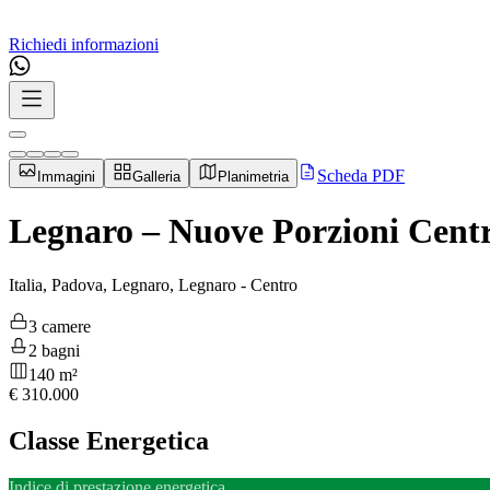
Richiedi informazioni
Scheda PDF
Immagini
Galleria
Planimetria
Legnaro – Nuove Porzioni Centra
Italia, Padova, Legnaro, Legnaro - Centro
3 camere
2 bagni
140 m²
€
310.000
Classe Energetica
Indice di prestazione energetica