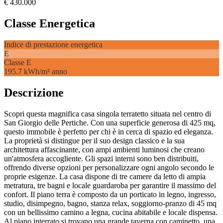
€
430.000
Classe Energetica
Indice di prestazione energetica
E
Classe
E
195.7 kWh/m² anno
Descrizione
Scopri questa magnifica casa singola terratetto situata nel centro di
San Giorgio delle Pertiche. Con una superficie generosa di 425 mq,
questo immobile è perfetto per chi è in cerca di spazio ed eleganza.
La proprietà si distingue per il suo design classico e la sua
architettura affascinante, con ampi ambienti luminosi che creano
un'atmosfera accogliente. Gli spazi interni sono ben distribuiti,
offrendo diverse opzioni per personalizzare ogni angolo secondo le
proprie esigenze. La casa dispone di tre camere da letto di ampia
metratura, tre bagni e locale guardaroba per garantire il massimo del
confort. Il piano terra è composto da un porticato in legno, ingresso,
studio, disimpegno, bagno, stanza relax, soggiorno-pranzo di 45 mq
con un bellissimo camino a legna, cucina abitabile e locale dispensa.
Al piano interrato si trovano una grande taverna con caminetto, una