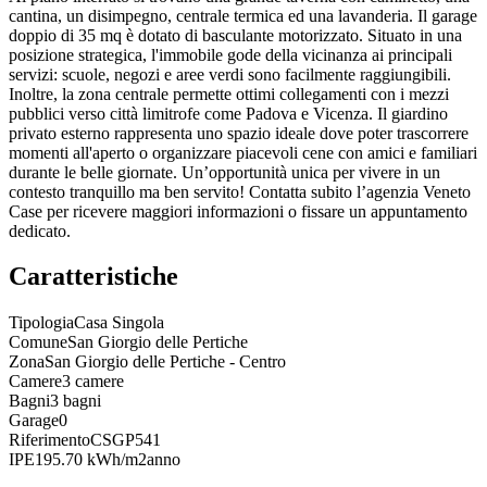
cantina, un disimpegno, centrale termica ed una lavanderia. Il garage
doppio di 35 mq è dotato di basculante motorizzato. Situato in una
posizione strategica, l'immobile gode della vicinanza ai principali
servizi: scuole, negozi e aree verdi sono facilmente raggiungibili.
Inoltre, la zona centrale permette ottimi collegamenti con i mezzi
pubblici verso città limitrofe come Padova e Vicenza. Il giardino
privato esterno rappresenta uno spazio ideale dove poter trascorrere
momenti all'aperto o organizzare piacevoli cene con amici e familiari
durante le belle giornate. Un’opportunità unica per vivere in un
contesto tranquillo ma ben servito! Contatta subito l’agenzia Veneto
Case per ricevere maggiori informazioni o fissare un appuntamento
dedicato.
Caratteristiche
Tipologia
Casa Singola
Comune
San Giorgio delle Pertiche
Zona
San Giorgio delle Pertiche - Centro
Camere
3 camere
Bagni
3 bagni
Garage
0
Riferimento
CSGP541
IPE
195.70 kWh/m2anno