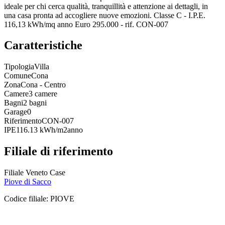
ideale per chi cerca qualità, tranquillità e attenzione ai dettagli, in
una casa pronta ad accogliere nuove emozioni. Classe C - I.P.E.
116,13 kWh/mq anno Euro 295.000 - rif. CON-007
Caratteristiche
Tipologia
Villa
Comune
Cona
Zona
Cona - Centro
Camere
3 camere
Bagni
2 bagni
Garage
0
Riferimento
CON-007
IPE
116.13 kWh/m2anno
Filiale di riferimento
Filiale Veneto Case
Piove di Sacco
Codice filiale:
PIOVE