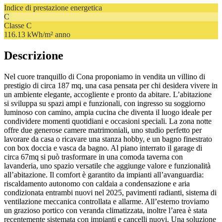
Indice di prestazione energetica
C
Classe
C
116.13 kWh/m² anno
Descrizione
Nel cuore tranquillo di Cona proponiamo in vendita un villino di
prestigio di circa 187 mq, una casa pensata per chi desidera vivere in
un ambiente elegante, accogliente e pronto da abitare. L’abitazione
si sviluppa su spazi ampi e funzionali, con ingresso su soggiorno
luminoso con camino, ampia cucina che diventa il luogo ideale per
condividere momenti quotidiani e occasioni speciali. La zona notte
offre due generose camere matrimoniali, uno studio perfetto per
lavorare da casa o ricavare una stanza hobby, e un bagno finestrato
con box doccia e vasca da bagno. Al piano interrato il garage di
circa 67mq si può trasformare in una comoda taverna con
lavanderia, uno spazio versatile che aggiunge valore e funzionalità
all’abitazione. Il comfort è garantito da impianti all’avanguardia:
riscaldamento autonomo con caldaia a condensazione e aria
condizionata entrambi nuovi nel 2025, pavimenti radianti, sistema di
ventilazione meccanica controllata e allarme. All’esterno troviamo
un grazioso portico con veranda climatizzata, inoltre l’area è stata
recentemente sistemata con impianti e cancelli nuovi. Una soluzione