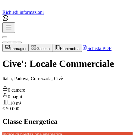
Richiedi informazioni
Scheda PDF
Immagini
Galleria
Planimetria
Cive': Locale Commerciale
Italia, Padova, Correzzola, Civè
0 camere
0 bagni
110 m²
€
59.000
Classe Energetica
Indice di prestazione energetica