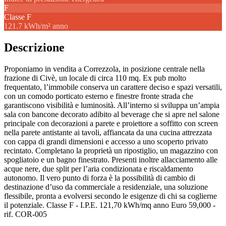
F
Classe
F
121.7 kWh/m² anno
Descrizione
Proponiamo in vendita a Correzzola, in posizione centrale nella
frazione di Civè, un locale di circa 110 mq. Ex pub molto
frequentato, l’immobile conserva un carattere deciso e spazi versatili,
con un comodo porticato esterno e finestre fronte strada che
garantiscono visibilità e luminosità. All’interno si sviluppa un’ampia
sala con bancone decorato adibito al beverage che si apre nel salone
principale con decorazioni a parete e proiettore a soffitto con screen
nella parete antistante ai tavoli, affiancata da una cucina attrezzata
con cappa di grandi dimensioni e accesso a uno scoperto privato
recintato. Completano la proprietà un ripostiglio, un magazzino con
spogliatoio e un bagno finestrato. Presenti inoltre allacciamento alle
acque nere, due split per l’aria condizionata e riscaldamento
autonomo. Il vero punto di forza è la possibilità di cambio di
destinazione d’uso da commerciale a residenziale, una soluzione
flessibile, pronta a evolversi secondo le esigenze di chi sa coglierne
il potenziale. Classe F - I.P.E. 121,70 kWh/mq anno Euro 59,000 -
rif. COR-005