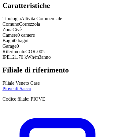
Caratteristiche
Tipologia
Attivita Commerciale
Comune
Correzzola
Zona
Civè
Camere
0 camere
Bagni
0 bagni
Garage
0
Riferimento
COR-005
IPE
121.70 kWh/m3anno
Filiale di riferimento
Filiale Veneto Case
Piove di Sacco
Codice filiale:
PIOVE