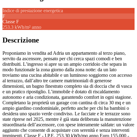
Indice di prestazione energetica
F
Classe
F
253.3 kWh/m² anno
Descrizione
Proponiamo in vendita ad Adria un appartamento al terzo piano,
servito da ascensore, pensato per chi cerca spazi comodi e ben
distribuiti. L’ingresso si apre su un ampio corridoio che separa in
modo funzionale la zona giorno dalla zona notte: da un lato
troviamo una cucina abitabile e un luminoso soggiorno con accesso
al terrazzo, dall’altro tre camere matrimoniali di generose
dimensioni, un bagno finestrato completo sia di doccia che di vasca
e un pratico ripostiglio. L’immobile è dotato di riscaldamento
autonomo e aria condizionata, garantendo comfort in ogni stagione.
Completano la proprietà un garage con cantina di circa 30 mq e un
ampio giardino condominiale, perfetto anche per chi ha bambini o
desidera uno spazio verde condiviso. Le facciate e le terrazze sono
state riprese nel 2025, mentre è già stata deliberata la manutenzione
straordinaria dell’ascensore, con spese interamente saldate: un valore
aggiunto che consente di acquistare con serenità e senza interventi
imminenti. Classe F - I.P.E. 253,30 kWh/mq anno Euro 155,000 -