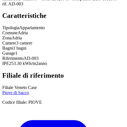
rif. AD-003
Caratteristiche
Tipologia
Appartamento
Comune
Adria
Zona
Adria
Camere
3 camere
Bagni
1 bagni
Garage
1
Riferimento
AD-003
IPE
253.30 kWh/m2anno
Filiale di riferimento
Filiale Veneto Case
Piove di Sacco
Codice filiale:
PIOVE