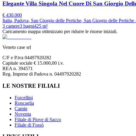
Elegante Villa Singola Nel Cuore Di San Giorgio Delle
€
430.000
Italia, Padova, San Giorgio delle Pertiche, San Giorgio delle Pertiche
3
camere
3
bagni
425
m²
Caricamento mappa ottimizzato per ridurre le risorse iniziali.
Veneto case srl
C/F e P.iva 04497920282
Capitale sociale € 15.000,00 i.v.
REA n. 394571
Reg. Imprese di Padova n. 04497920282
LE NOSTRE FILIALI
Forcellini
Roncaglia
Camin
Noventa
Filiale di Piove di Sacco
Filiale di Fossò