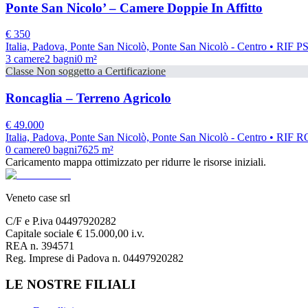
Ponte San Nicolo’ – Camere Doppie In Affitto
€
350
Italia, Padova, Ponte San Nicolò, Ponte San Nicolò - Centro
• RIF P
3
camere
2
bagni
0
m²
Classe
Non soggetto a Certificazione
Roncaglia – Terreno Agricolo
€
49.000
Italia, Padova, Ponte San Nicolò, Ponte San Nicolò - Centro
• RIF R
0
camere
0
bagni
7625
m²
Caricamento mappa ottimizzato per ridurre le risorse iniziali.
Veneto case srl
C/F e P.iva 04497920282
Capitale sociale € 15.000,00 i.v.
REA n. 394571
Reg. Imprese di Padova n. 04497920282
LE NOSTRE FILIALI