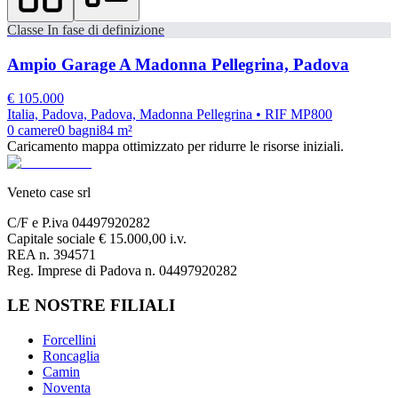
Classe
In fase di definizione
Ampio Garage A Madonna Pellegrina, Padova
€
105.000
Italia, Padova, Padova, Madonna Pellegrina
• RIF MP800
0
camere
0
bagni
84
m²
Caricamento mappa ottimizzato per ridurre le risorse iniziali.
Veneto case srl
C/F e P.iva 04497920282
Capitale sociale € 15.000,00 i.v.
REA n. 394571
Reg. Imprese di Padova n. 04497920282
LE NOSTRE FILIALI
Forcellini
Roncaglia
Camin
Noventa