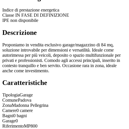
Indice di prestazione energetica
Classe
IN FASE DI DEFINIZIONE
IPE non disponibile
Descrizione
Proponiamo in vendita esclusivo garage/magazzino di 84 mq,
soluzione introvabile per dimensioni e versatilità. Ideale come
autorimessa per più veicoli, deposito o spazio multifunzionale per
privati e professionisti. Comodo agli accessi principali, inserito in
contesto tranquillo e ben servito. Occasione rara in zona, ideale
anche come investimento.
Caratteristiche
Tipologia
Garage
Comune
Padova
Zona
Madonna Pellegrina
Camere
0 camere
Bagni
0 bagni
Garage
0
Riferimento
MP800