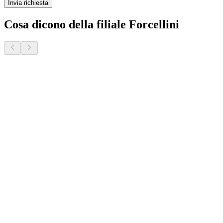
Invia richiesta
Cosa dicono della filiale Forcellini
Donatella S.
2 mesi fa · Veneto Case - Forcellini