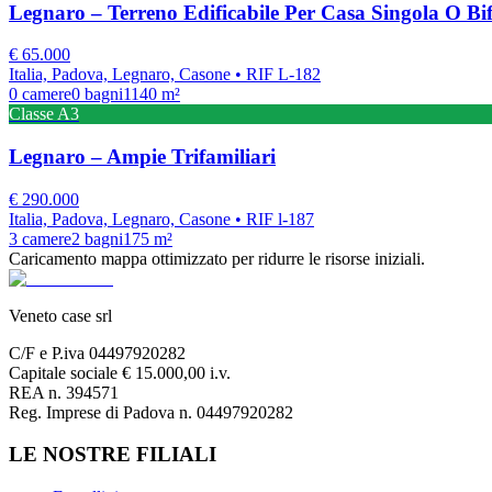
Legnaro – Terreno Edificabile Per Casa Singola O Bi
€
65.000
Italia, Padova, Legnaro, Casone
• RIF L-182
0
camere
0
bagni
1140
m²
Classe
A3
Legnaro – Ampie Trifamiliari
€
290.000
Italia, Padova, Legnaro, Casone
• RIF l-187
3
camere
2
bagni
175
m²
Caricamento mappa ottimizzato per ridurre le risorse iniziali.
Veneto case srl
C/F e P.iva 04497920282
Capitale sociale € 15.000,00 i.v.
REA n. 394571
Reg. Imprese di Padova n. 04497920282
LE NOSTRE FILIALI