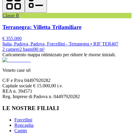
Classe
B
Terranegra: Villetta Trifamiliare
€
355.000
Italia, Padova, Padova, Forcellini - Terranegra
• RIF TER407
2
camere
2
bagni
90
m²
Caricamento mappa ottimizzato per ridurre le risorse iniziali.
Veneto case srl
C/F e P.iva 04497920282
Capitale sociale € 15.000,00 i.v.
REA n. 394571
Reg. Imprese di Padova n. 04497920282
LE NOSTRE FILIALI
Forcellini
Roncaglia
Camin