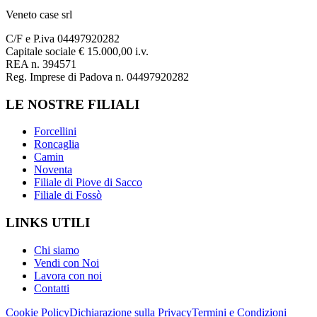
Veneto case srl
C/F e P.iva 04497920282
Capitale sociale € 15.000,00 i.v.
REA n. 394571
Reg. Imprese di Padova n. 04497920282
LE NOSTRE FILIALI
Forcellini
Roncaglia
Camin
Noventa
Filiale di Piove di Sacco
Filiale di Fossò
LINKS UTILI
Chi siamo
Vendi con Noi
Lavora con noi
Contatti
Cookie Policy
Dichiarazione sulla Privacy
Termini e Condizioni