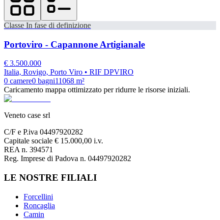
Classe
In fase di definizione
Portoviro - Capannone Artigianale
€
3.500.000
Italia, Rovigo, Porto Viro
• RIF DPVIRO
0
camere
0
bagni
11068
m²
Caricamento mappa ottimizzato per ridurre le risorse iniziali.
Veneto case srl
C/F e P.iva 04497920282
Capitale sociale € 15.000,00 i.v.
REA n. 394571
Reg. Imprese di Padova n. 04497920282
LE NOSTRE FILIALI
Forcellini
Roncaglia
Camin