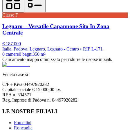
Classe
F
Legnaro – Versatile Capannone Sito In Zona
Centrale
€
187.000
Italia, Padova, Legnaro, Legnaro - Centro
• RIF L-171
0
camere
0
bagni
350
m²
Caricamento mappa ottimizzato per ridurre le risorse iniziali.
Veneto case srl
C/F e P.iva 04497920282
Capitale sociale € 15.000,00 i.v.
REA n. 394571
Reg. Imprese di Padova n. 04497920282
LE NOSTRE FILIALI
Forcellini
Roncaglia