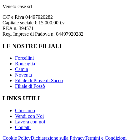
Veneto case srl
C/F e P.iva 04497920282
Capitale sociale € 15.000,00 i.v.
REA n. 394571
Reg. Imprese di Padova n. 04497920282
LE NOSTRE FILIALI
Forcellini
Roncaglia
Camin
Noventa
Filiale di Piove di Sacco
Filiale di Fossò
LINKS UTILI
Chi siamo
Vendi con Noi
Lavora con noi
Contatti
Cookie Policy
Dichiarazione sulla Privacy
Termini e Condizioni