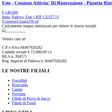
Este - Cessione Attivita' Di Ristorazione - Pizzeria Ris
€
149.000
Italia, Padova, Este
• RIF CEST715
0
camere
4
bagni
250
m²
Caricamento mappa ottimizzato per ridurre le risorse iniziali.
Veneto case srl
C/F e P.iva 04497920282
Capitale sociale € 15.000,00 i.v.
REA n. 394571
Reg. Imprese di Padova n. 04497920282
LE NOSTRE FILIALI
Forcellini
Roncaglia
Camin
Noventa
Filiale di Piove di Sacco
Filiale di Fossò